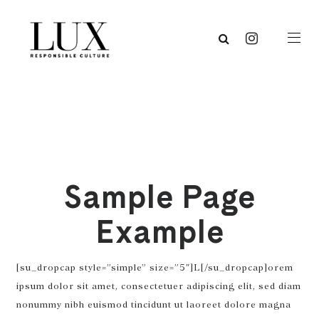
Sample Page
Example
[su_dropcap style=”simple” size=”5″]L[/su_dropcap]orem
ipsum dolor sit amet, consectetuer adipiscing elit, sed diam
nonummy nibh euismod tincidunt ut laoreet dolore magna