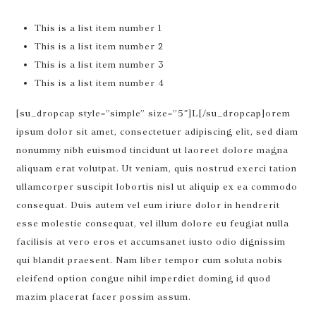
This is a list item number 1
This is a list item number 2
This is a list item number 3
This is a list item number 4
[su_dropcap style=”simple” size=”5″]L[/su_dropcap]orem
ipsum dolor sit amet, consectetuer adipiscing elit, sed diam
nonummy nibh euismod tincidunt ut laoreet dolore magna
aliquam erat volutpat. Ut veniam, quis nostrud exerci tation
ullamcorper suscipit lobortis nisl ut aliquip ex ea commodo
consequat. Duis autem vel eum iriure dolor in hendrerit
esse molestie consequat, vel illum dolore eu feugiat nulla
facilisis at vero eros et accumsanet iusto odio dignissim
qui blandit praesent. Nam liber tempor cum soluta nobis
eleifend option congue nihil imperdiet doming id quod
mazim placerat facer possim assum.