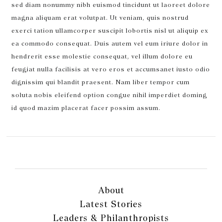
sed diam nonummy nibh euismod tincidunt ut laoreet dolore
magna aliquam erat volutpat. Ut veniam, quis nostrud
exerci tation ullamcorper suscipit lobortis nisl ut aliquip ex
ea commodo consequat. Duis autem vel eum iriure dolor in
hendrerit esse molestie consequat, vel illum dolore eu
feugiat nulla facilisis at vero eros et accumsanet iusto odio
dignissim qui blandit praesent. Nam liber tempor cum
soluta nobis eleifend option congue nihil imperdiet doming
id quod mazim placerat facer possim assum.
About
Latest Stories
Leaders & Philanthropists