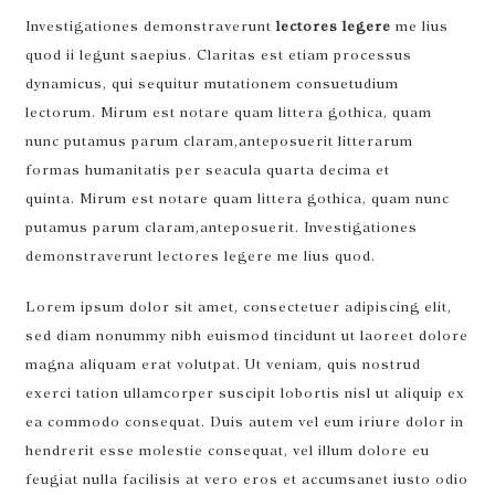
Investigationes demonstraverunt
lectores legere
me lius
quod ii legunt saepius. Claritas est etiam processus
dynamicus, qui sequitur mutationem consuetudium
lectorum. Mirum est notare quam littera gothica, quam
nunc putamus parum claram,anteposuerit litterarum
formas humanitatis per seacula quarta decima et
quinta. Mirum est notare quam littera gothica, quam nunc
putamus parum claram,anteposuerit. Investigationes
demonstraverunt
lectores legere me lius quod.
Lorem ipsum dolor sit amet, consectetuer adipiscing elit,
sed diam nonummy nibh euismod tincidunt ut laoreet dolore
magna aliquam erat volutpat. Ut veniam, quis nostrud
exerci tation ullamcorper suscipit lobortis nisl ut aliquip ex
ea commodo consequat. Duis autem vel eum iriure dolor in
hendrerit esse molestie consequat, vel illum dolore eu
feugiat nulla facilisis at vero eros et accumsanet iusto odio