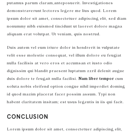
putamus parum claram,anteposuerit. Investigationes
demonstraverunt
lectores legere me lius quod. Lorem
ipsum dolor sit amet, consectetuer adipiscing elit, sed diam
nonummy nibh euismod tincidunt ut laoreet dolore magna
aliquam erat volutpat. Ut veniam, quis nostrud.
Duis autem vel eum iriure dolor in hendrerit in vulputate
velit esse molestie consequat, vel illum dolore eu feugiat
nulla facilisis at vero eros et accumsan et iusto odio
dignissim qui blandit praesent luptatum zzril delenit augue
duis dolore te feugait nulla facilisi.
Nam liber tempor
cum
soluta nobis eleifend option congue nihil imperdiet doming
id quod mazim placerat facer possim assum. Typi non
habent claritatem insitam; est usus legentis in iis qui facit.
CONCLUSION
Lorem ipsum dolor sit amet, consectetuer adipiscing elit,