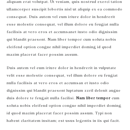
aliquam erat volutpat. Ut veniam, quis nostrud exerci tation
ullamcorper suscipit lobortis nisl ut aliquip ex ea commodo
consequat. Duis autem vel eum iriure dolor in hendrerit
esse molestie consequat, vel illum dolore eu feugiat nulla
facilisis at vero eros et accumsanet iusto odio dignissim
qui blandit praesent. Nam liber tempor cum soluta nobis
eleifend option congue nihil imperdiet doming id quod
mazim placerat facer possim assum.
Duis autem vel eum iriure dolor in hendrerit in vulputate
velit esse molestie consequat, vel illum dolore eu feugiat
nulla facilisis at vero eros et accumsan et iusto odio
dignissim qui blandit praesent luptatum zzril delenit augue
duis dolore te feugait nulla facilisi.
Nam liber tempor
cum
soluta nobis eleifend option congue nihil imperdiet doming
id quod mazim placerat facer possim assum. Typi non
habent claritatem insitam; est usus legentis in iis qui facit.